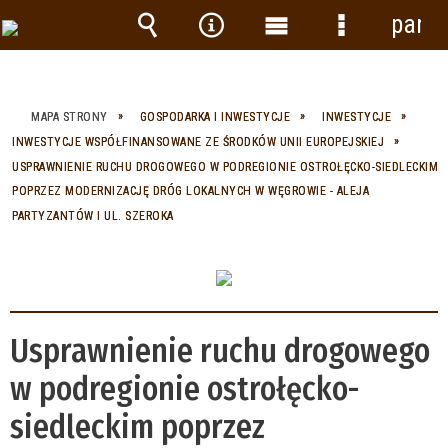
panel
Wyszukiwarka
Narzędzia
Menu
Menu
główne
szczegółow
MAPA STRONY
GOSPODARKA I INWESTYCJE
INWESTYCJE
INWESTYCJE WSPÓŁFINANSOWANE ZE ŚRODKÓW UNII EUROPEJSKIEJ
USPRAWNIENIE RUCHU DROGOWEGO W PODREGIONIE OSTROŁĘCKO-SIEDLECKIM
POPRZEZ MODERNIZACJĘ DRÓG LOKALNYCH W WĘGROWIE - ALEJA
PARTYZANTÓW I UL. SZEROKA
Usprawnienie ruchu drogowego
w podregionie ostrołęcko-
siedleckim poprzez