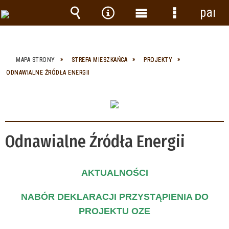
panel
Wyszukiwarka
Narzędzia
Menu
Menu
główne
szczegółow
MAPA STRONY
STREFA MIESZKAŃCA
PROJEKTY
ODNAWIALNE ŹRÓDŁA ENERGII
Odnawialne Źródła Energii
AKTUALNOŚCI
NABÓR DEKLARACJI
PRZYSTĄPIENIA DO
PROJEKTU OZE