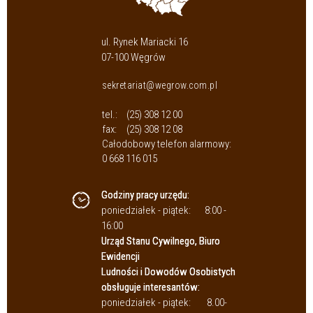
ul. Rynek Mariacki 16
07-100 Węgrów
sekretariat@wegrow.com.pl
tel.:
(25) 308 12 00
fax:
(25) 308 12 08
Całodobowy telefon alarmowy:
0 668 116 015
Godziny pracy urzędu:
poniedziałek - piątek:
8:00 -
16:00
Urząd Stanu Cywilnego, Biuro
Ewidencji
Ludności i Dowodów Osobistych
obsługuje interesantów:
poniedziałek - piątek:
8.00-